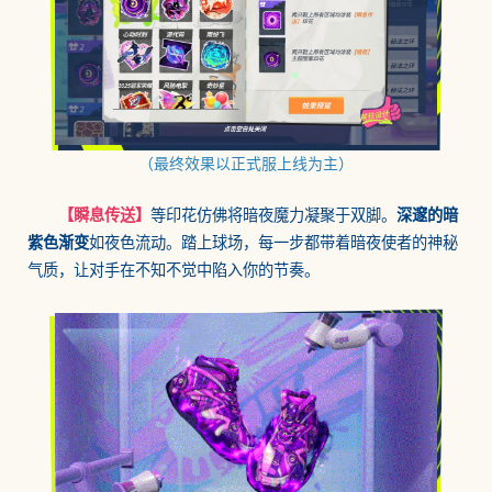
（最终效果以正式服上线为主）
【瞬息传送】
等印花仿佛将暗夜魔力凝聚于双脚。
深邃的暗
紫色渐变
如夜色流动。踏上球场，每一步都带着暗夜使者的神秘
气质，让对手在不知不觉中陷入你的节奏。