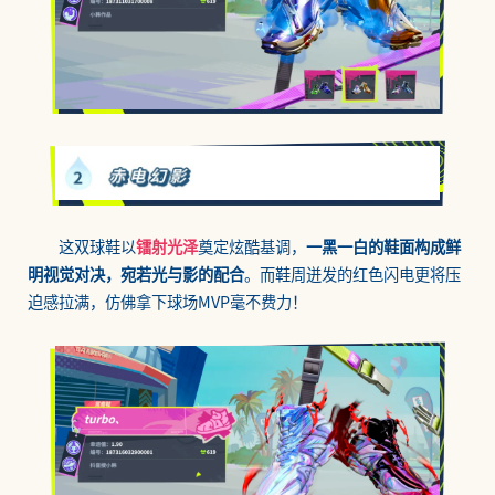
这双球鞋以
镭射光泽
奠定炫酷基调，
一黑一白的鞋面构成鲜
明视觉对决，宛若光与影的配合
。而鞋周迸发的红色闪电更将压
迫感拉满，仿佛拿下球场MVP毫不费力！