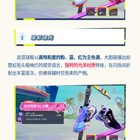
这双球鞋以
高饱和度的粉、蓝、红为主色调
，大胆碰撞出如
霓虹街头般绚烂的视觉语言，
独特的光泽材质
特效，在闪烁间折
射出丰富层次，仿佛穿越时空而来的产物。